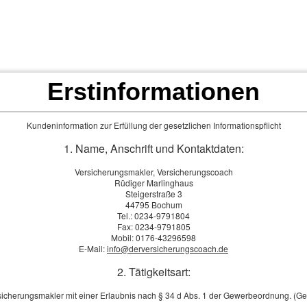
Erstinformationen
Finanz- und Versicherungs-News
Privathaftpflicht pimpen, damit man nicht vom Verursacher abhängig ist
Kundeninformation zur Erfüllung der gesetzlichen Informationspflicht
Jemand verursacht einen Per­sonen- oder Sachschad
scheint klar, der Ausgleich wirkt nur noch wie eine F
1. Name, Anschrift und Kontaktdaten:
Überraschung lauert jedoch, wenn der Verursacher 
er keine Privathaftpflichtversicherung besitzt oder de
Versicherungsmakler, Versicherungscoach
Rüdiger Marlinghaus
nicht tragen kann. Genau in diesem Moment kippt die
Steigerstraße 3
klaren Fall wird plötzlich eine offene Rechnung. Forde
44795 Bochum
[
mehr
]
Tel.: 0234-9791804
Fax: 0234-9791805
Mobil: 0176-43296598
Ist der Sonnenstrom richtig versichert?
E-Mail:
info@derversicherungscoach.de
Eine Photovoltaikanlage steht für eine nachhaltige 
2. Tätigkeitsart:
sinnbildlich für die Energiewende. Zudem senkt sie d
Energiekosten, steigert die Unabhängigkeit vom Str
sicherungsmakler mit einer Erlaubnis nach § 34 d Abs. 1 der Gewerbeordnung. (G
eigene Zuhause zukunftsfester. Immer häufiger pflas